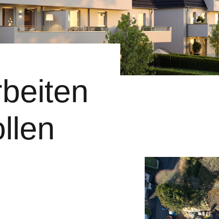
beiten
llen