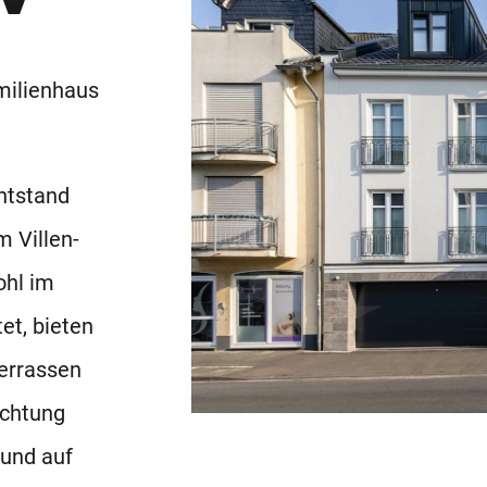
milienhaus
ntstand
m Villen-
ohl im
et, bieten
errassen
ichtung
 und auf